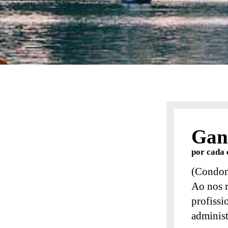
Gan
por cada 
(Condom
Ao nos 
profissi
administ